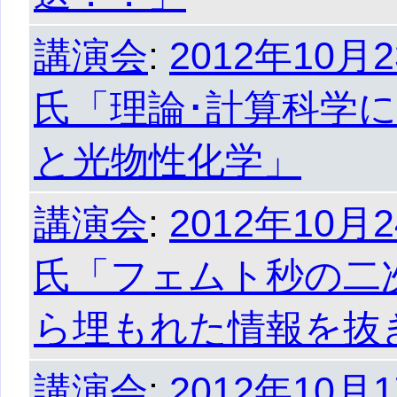
講演会
:
2012年10月
氏「理論･計算科学
と光物性化学」
講演会
:
2012年10月
氏「フェムト秒の二
ら埋もれた情報を抜
講演会
:
2012年10月