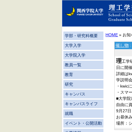
HOME
» お
学部・研究科概要
催し物
大学入学
大学院入学
理
工学
教員一覧
日に開
詳細はkw
教育
学説明
研究
・kwi
・スマ
キャンパス
■大学
キャンパスライフ
自由に
9月27
就職
お昼休み（
場所：
イベント・公開活動