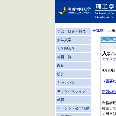
HOME
» お
学部・研究科概要
理工学
大学入学
大学院入学
入
学式
教員一覧
大学入学
教育
4月20
研究
（重要な
キャンパス
キャンパスライフ
関西学院
就職
合格者用
確認し
イベント・公開活動
ン当日