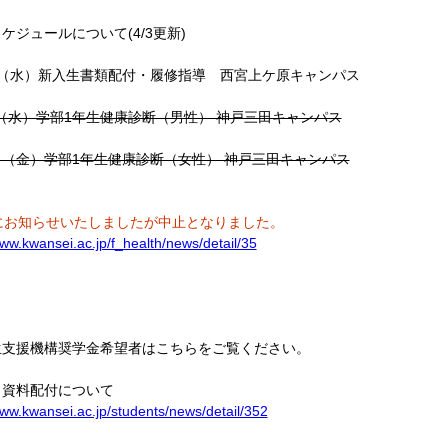
ケジュールについて(4/3更新)
日（水）新入生書類配付・履修指導 西宮上ケ原キャンパス
日（水）学部1年生健康診断（男性） 神戸三田キャンパス
0日（金）学部1年生健康診断（女性） 神戸三田キャンパス
にお知らせいたしましたが中止となりました。
www.kwansei.ac.jp/f_health/news/detail/35
生支援機構奨学金希望者はこちらをご覧ください。
・資料配付について
www.kwansei.ac.jp/students/news/detail/352