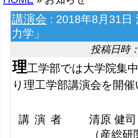
講演会
: 2018年8月3
力学」
投稿日時： 20
理
工学部では大学院集
り理工学部講演会を開催
講演者
清原 健司
（産総研