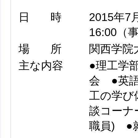
日時
2015年7
16:00
場所
関西学院
主な内容
●理工学
会 ●英
工の学び
談コーナ
職員) ●