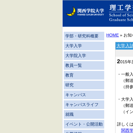
HOME
» お
学部・研究科概要
大学入
大学入学
大学院入学
2
015
教員一覧
・一般
教育
（郵送受
研究
（持参受
キャンパス
・大学
キャンパスライフ
（郵送受
（インタ
就職
詳しく
イベント・公開活動
関西