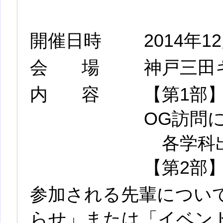
開催日時
2014年1
会場
神戸三田キ
内容
【第1部
OG訪問
各学科出
【第2部
参加される先輩につい
らせ」または「イベン