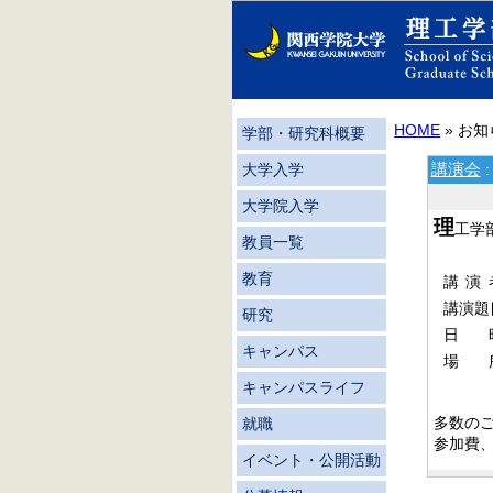
HOME
» お
学部・研究科概要
講演会
大学入学
大学院入学
理
工学
教員一覧
教育
講演
講演題
研究
日
キャンパス
場
キャンパスライフ
多数の
就職
参加費
イベント・公開活動