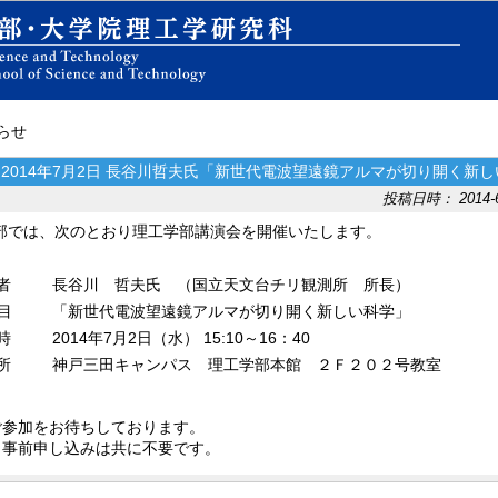
知らせ
: 2014年7月2日 長谷川哲夫氏「新世代電波望遠鏡アルマが切り開く新
投稿日時： 2014-6-
部では、次のとおり理工学部講演会を開催いたします。
者
長谷川 哲夫氏 （国立天文台チリ観測所 所長）
目
「新世代電波望遠鏡アルマが切り開く新しい科学」
時
2014年7月2日（水） 15:10～16：40
所
神戸三田キャンパス 理工学部本館 ２Ｆ２０２号教室
ご参加をお待ちしております。
、事前申し込みは共に不要です。