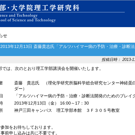
知らせ
: 2013年12月13日 斎藤貴志氏「アルツハイマー病の予防・治療・診
投稿日時： 2013-11-
部では、次のとおり理工学部講演会を開催いたします。
者
斎藤 貴志氏 （理化学研究所脳科学総合研究センター神経蛋
ダー）
目
「アルツハイマー病の予防・治療・診断法開発のためのブレイ
時
2013年12月13日（金） 16:00～17：30
所
神戸三田キャンパス 理工学部本館 ３Ｆ３０５号教室
ご参加をお待ちしております。
、事前申し込みは共に不要です。