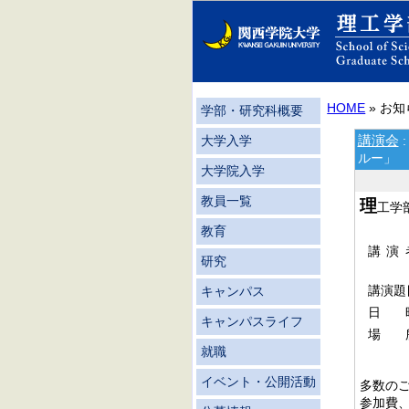
HOME
» お
学部・研究科概要
講演会
大学入学
ルー」
大学院入学
教員一覧
理
工学
教育
講演
研究
講演題
キャンパス
日
キャンパスライフ
場
就職
イベント・公開活動
多数の
参加費