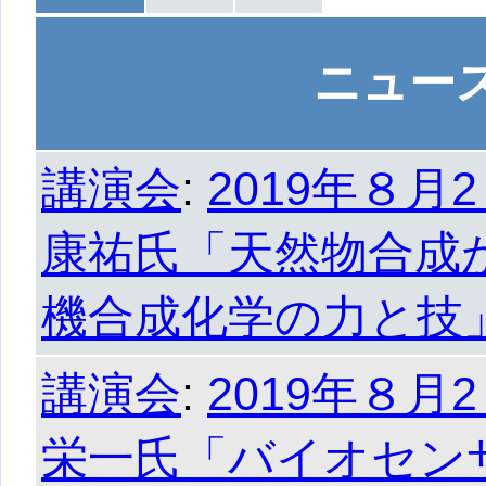
ニュー
講演会
:
2019年８
康祐氏「天然物合成
機合成化学の力と技
講演会
:
2019年８
栄一氏「バイオセン