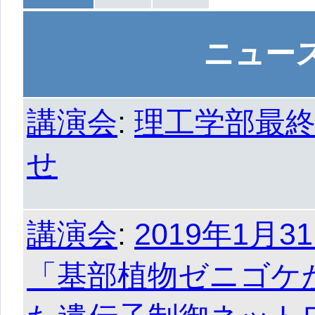
ニュー
講演会
:
理工学部最
せ
講演会
:
2019年1月
「基部植物ゼニゴケ