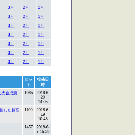
3月
2月
1月
3月
2月
1月
3月
2月
1月
3月
2月
1月
3月
2月
1月
3月
2月
1月
3月
2月
1月
ヒッ
投稿日
ト
時
1085
2018-6-
菌の光合成膜
20
14:05
1109
2018-6-
目指した超高
19
10:43
1457
2018-6-
7 15:39