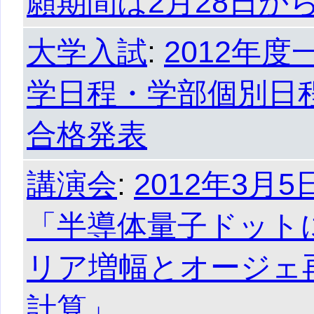
願期間は2月28日か
大学入試
:
2012年
学日程・学部個別日
合格発表
講演会
:
2012年3月
「半導体量子ドット
リア増幅とオージェ
計算」