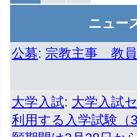
ニュー
公募
:
宗教主事 教
大学入試
:
大学入試
利用する入学試験（