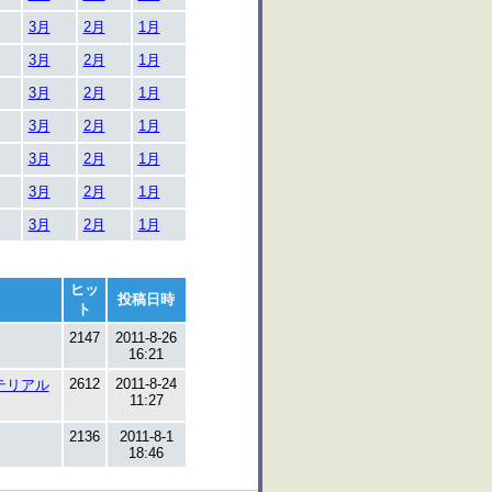
3月
2月
1月
3月
2月
1月
3月
2月
1月
3月
2月
1月
3月
2月
1月
3月
2月
1月
3月
2月
1月
ヒッ
投稿日時
ト
2147
2011-8-26
16:21
2612
2011-8-24
テリアル
11:27
2136
2011-8-1
18:46