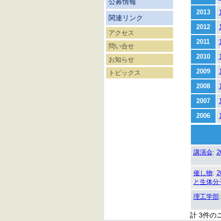
公募情報
2013
関連リンク
2012
アクセス
2011
問い合せ
2010
お知らせ
2009
トピックス
2008
2007
2006
講演会
:
催し物
:
と生体分
理工学部
計 3件