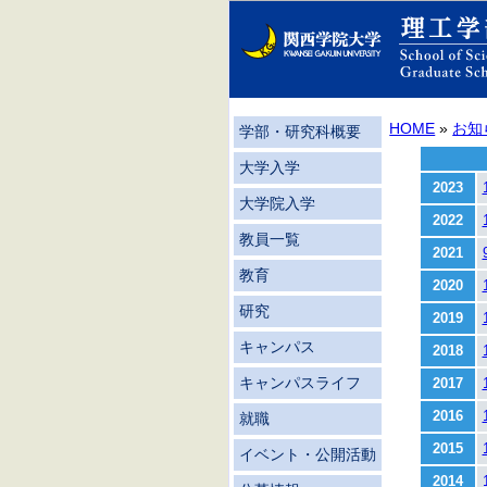
HOME
»
お知
学部・研究科概要
大学入学
2023
大学院入学
2022
教員一覧
2021
教育
2020
研究
2019
キャンパス
2018
2017
キャンパスライフ
2016
就職
2015
イベント・公開活動
2014