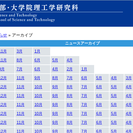
らせ
» アーカイブ
ニュースアーカイブ
11月
3月
1月
11月
8月
6月
5月
4月
9月
7月
6月
4月
2月
1月
12月
11月
9月
8月
7月
6月
5月
4月
3月
12月
11月
10月
9月
8月
7月
6月
5月
4月
12月
11月
10月
9月
8月
7月
6月
5月
4月
12月
11月
10月
9月
8月
7月
6月
5月
4月
12月
11月
10月
9月
8月
7月
6月
5月
4月
12月
11月
10月
9月
8月
7月
6月
5月
4月
12月
11月
10月
9月
8月
7月
6月
5月
4月